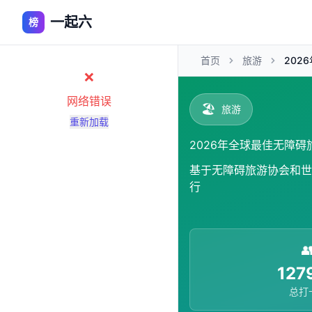
一起六
榜
首页
旅游
202
❌
网络错误
🏖️
旅游
重新加载
2026年全球最佳无障
基于无障碍旅游协会和世
行

127
总打