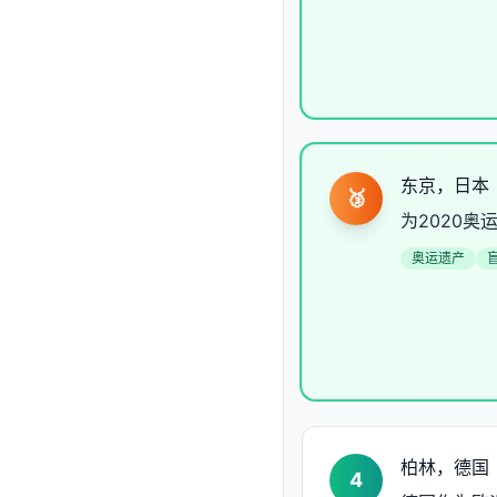
东京，日本
🥉
为2020
奥运遗产
柏林，德国
4