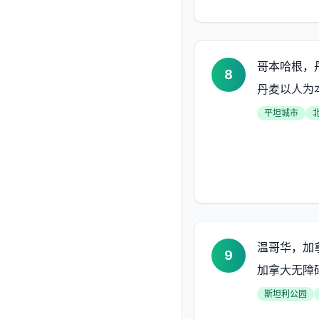
哥本哈根，
8
丹麦以人为
平坦城市
温哥华，加
9
加拿大无障
斯坦利公园