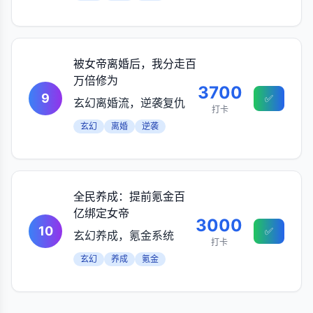
被女帝离婚后，我分走百
万倍修为
3700
9
✅
玄幻离婚流，逆袭复仇
打卡
玄幻
离婚
逆袭
全民养成：提前氪金百
亿绑定女帝
3000
10
✅
玄幻养成，氪金系统
打卡
玄幻
养成
氪金