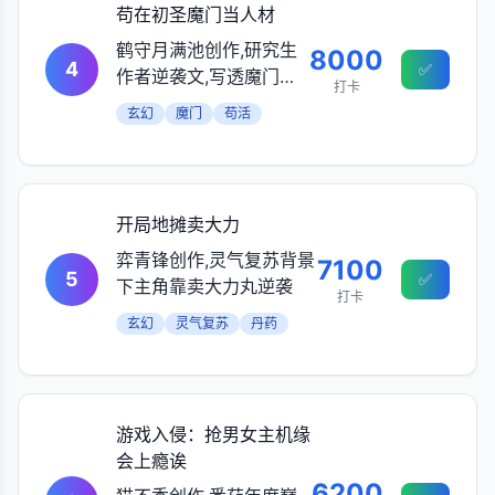
苟在初圣魔门当人材
鹤守月满池创作,研究生
8000
4
✅
作者逆袭文,写透魔门底
打卡
层生存法则
玄幻
魔门
苟活
开局地摊卖大力
弈青锋创作,灵气复苏背景
7100
5
✅
下主角靠卖大力丸逆袭
打卡
玄幻
灵气复苏
丹药
游戏入侵：抢男女主机缘
会上瘾诶
6200