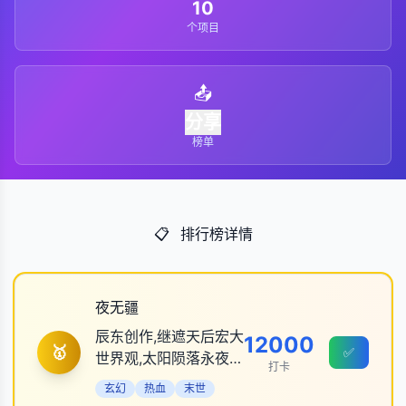
10
个项目
📤
分享
榜单
📋
排行榜详情
夜无疆
辰东创作,继遮天后宏大
12000
🥇
✅
世界观,太阳陨落永夜设
打卡
定,以身为灯照破长夜
玄幻
热血
末世