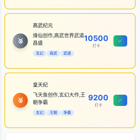
高武纪元
烽仙创作,高武世界武道
10500
🥈
✅
昌盛
打卡
玄幻
高武
武道
皇天纪
飞天鱼创作,玄幻大作,王
9200
🥉
✅
朝争霸
打卡
玄幻
王朝
争霸