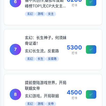
猫不秃创作,番茄年度巅
6
✅
峰榜TOP1,无CP大女主复
打卡
仇
玄幻
游戏
女主
玄幻：长生神子，何须妹
骨证道！
5300
7
✅
玄幻长生流，反套路
打卡
玄幻
长生
反套路
提前登陆游戏世界，开局
联姻女帝
4500
8
✅
玄幻游戏，开局联姻
打卡
玄幻
游戏
女帝