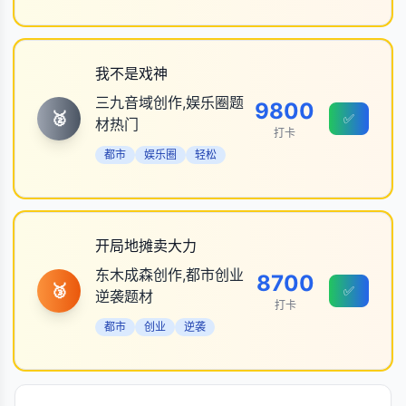
我不是戏神
三九音域创作,娱乐圈题
9800
🥈
✅
材热门
打卡
都市
娱乐圈
轻松
开局地摊卖大力
东木成森创作,都市创业
8700
🥉
✅
逆袭题材
打卡
都市
创业
逆袭