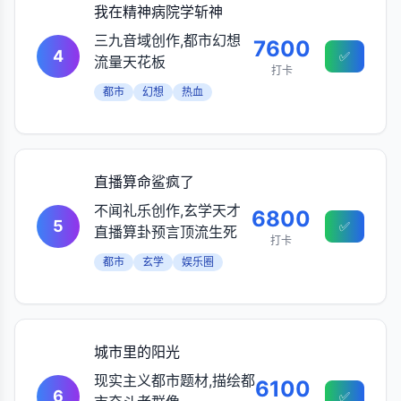
我在精神病院学斩神
三九音域创作,都市幻想
7600
4
✅
流量天花板
打卡
都市
幻想
热血
直播算命鲨疯了
不闻礼乐创作,玄学天才
6800
5
✅
直播算卦预言顶流生死
打卡
都市
玄学
娱乐圈
城市里的阳光
现实主义都市题材,描绘都
6100
6
✅