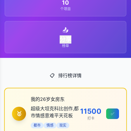
10
个项目
📤
分享
榜单
📋
排行榜详情
我的26岁女房东
超级大坦克科比创作,都
11500
🥇
✅
市情感意难平天花板
打卡
都市
情感
现实