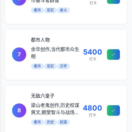
市奋斗者群像
打卡
都市
现实
奋斗
都市人物
余华创作,当代都市众生
5400
7
✅
相
打卡
都市
现实
文学
无敌六皇子
梁山老鬼创作,历史权谋
4800
8
✅
爽文,朝堂智斗与战场热
打卡
血
都市
历史
权谋