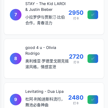
STAY - The Kid LAROI
& Justin Bieber
2950
7
✅
小拉罗伊与贾斯汀·比伯
打卡
合作，青春活力
good 4 u - Olivia
Rodrigo
2720
8
✅
奥利维亚·罗德里戈朋克摇
打卡
滚风格，情感宣泄
Levitating - Dua Lipa
2480
杜阿·利帕迪斯科流行，
9
✅
打卡
舞池必备神曲