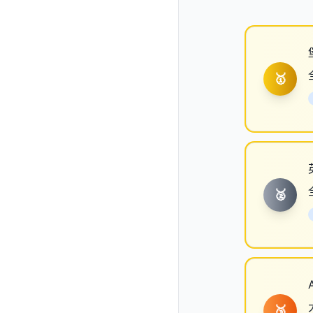
🥇
🥈
🥉