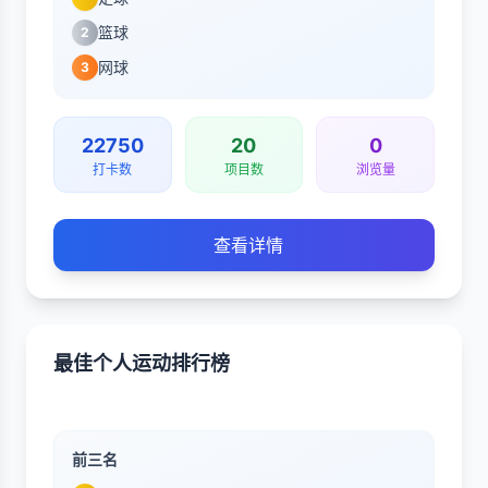
篮球
2
网球
3
22750
20
0
打卡数
项目数
浏览量
查看详情
最佳个人运动排行榜
前三名