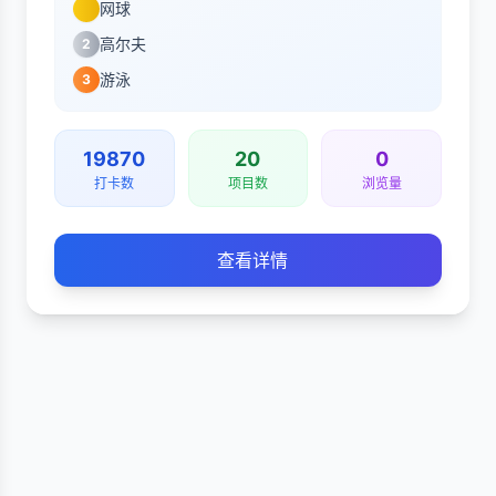
网球
高尔夫
2
游泳
3
19870
20
0
打卡数
项目数
浏览量
查看详情