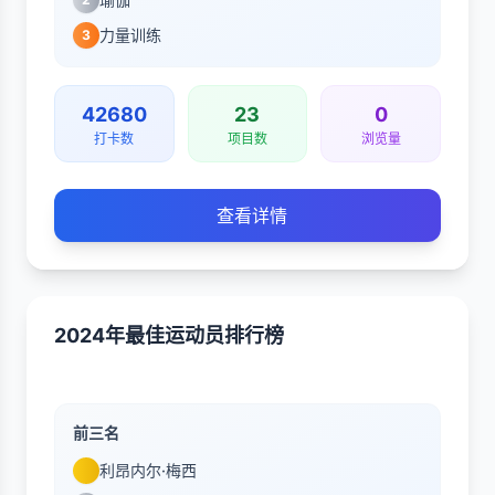
力量训练
3
42680
23
0
打卡数
项目数
浏览量
查看详情
2024年最佳运动员排行榜
前三名
利昂内尔·梅西